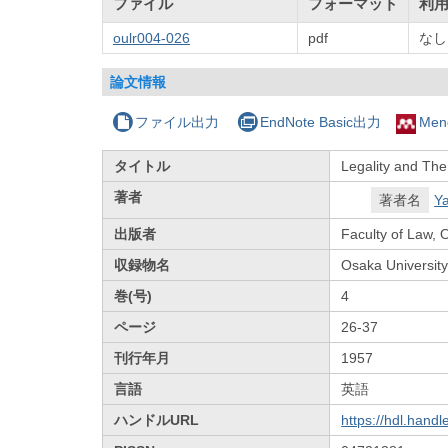
ファイル
フォーマット
利
oulr004-026
pdf
なし
論文情報
ファイル出力
EndNote Basic出力
Men
タイトル
Legality and The
著者
著者名
Ya
出版者
Faculty of Law, 
収録物名
Osaka Universit
巻(号)
4
ページ
26-37
刊行年月
1957
言語
英語
ハンドルURL
https://hdl.hand