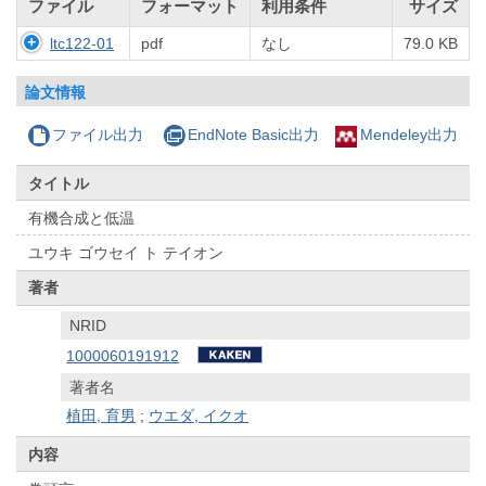
ファイル
フォーマット
利用条件
サイズ
ltc122-01
pdf
なし
79.0 KB
論文情報
ファイル出力
EndNote Basic出力
Mendeley出力
タイトル
有機合成と低温
ユウキ ゴウセイ ト テイオン
著者
NRID
1000060191912
著者名
植田, 育男
;
ウエダ, イクオ
内容