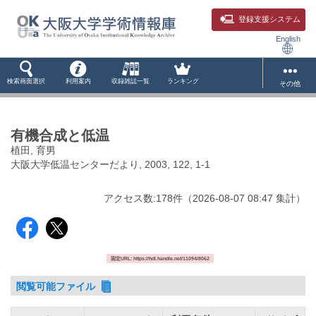
登録支援システム
English
検索画面選択
利用案内
収録雑誌一覧
ランキング
その他
有機合成と低温
植田, 育男
大阪大学低温センターだより, 2003, 122, 1-1
アクセス数:
178
件
（
2026-08-07
08:47 集計
）
固定URL: https://hdl.handle.net/11094/8062
閲覧可能ファイル