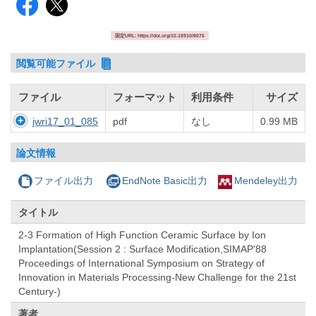
固定URL: https://doi.org/10.18910/8076
閲覧可能ファイル
ファイル
フォーマット
利用条件
サイズ
jwri17_01_085
pdf
なし
0.99 MB
論文情報
ファイル出力
EndNote Basic出力
Mendeley出力
タイトル
2-3 Formation of High Function Ceramic Surface by Ion
Implantation(Session 2 : Surface Modification,SIMAP'88
Proceedings of International Symposium on Strategy of
Innovation in Materials Processing-New Challenge for the 21st
Century-)
著者