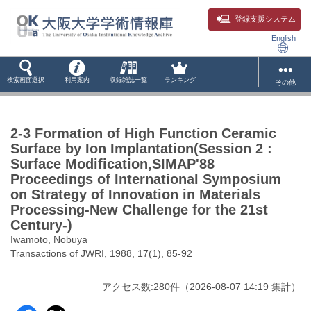
登録支援システム
English
検索画面選択
利用案内
収録雑誌一覧
ランキング
その他
2-3 Formation of High Function Ceramic
Surface by Ion Implantation(Session 2 :
Surface Modification,SIMAP'88
Proceedings of International Symposium
on Strategy of Innovation in Materials
Processing-New Challenge for the 21st
Century-)
Iwamoto, Nobuya
Transactions of JWRI, 1988, 17(1), 85-92
アクセス数:
280
件
（
2026-08-07
14:19 集計
）