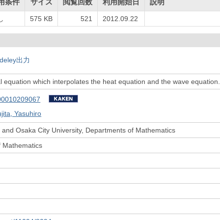
用条件
サイズ
閲覧回数
利用開始日
説明
し
575 KB
521
2012.09.22
deley出力
al equation which interpolates the heat equation and the wave equation. 
00010209067
jita, Yasuhiro
 and Osaka City University, Departments of Mathematics
f Mathematics