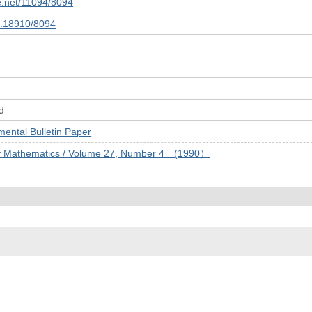
le.net/11094/8094
10.18910/8094
d
tal Bulletin Paper
of Mathematics / Volume 27, Number 4 (1990）