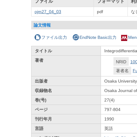
ファイル
フォーマット
利
ojm27_04_03
pdf
な
論文情報
ファイル出力
EndNote Basic出力
Men
タイトル
Integrodifferenti
著者
NRID
10
著者名
Fu
出版者
Osaka University
収録物名
Osaka Journal o
巻(号)
27(4)
ページ
797-804
刊行年月
1990
言語
英語