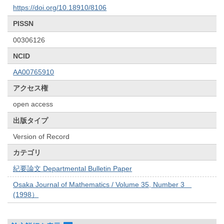
https://doi.org/10.18910/8106
PISSN
00306126
NCID
AA00765910
アクセス権
open access
出版タイプ
Version of Record
カテゴリ
紀要論文 Departmental Bulletin Paper
Osaka Journal of Mathematics / Volume 35, Number 3
(1998）