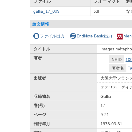
ファイル
フォーマット
利
gallia_17_009
pdf
な
論文情報
ファイル出力
EndNote Basic出力
Men
タイトル
Images métaphor
著者
NRID
10
著者名
Ta
出版者
大阪大学フラン
オオサカ ダイ
収録物名
Gallia
巻(号)
17
ページ
9-21
刊行年月
1978-03-31