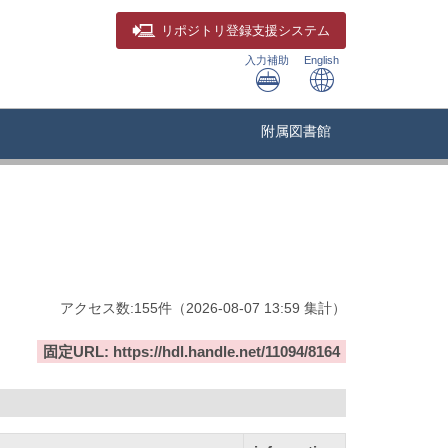
リポジトリ
登録支援システム
入力補助
English
附属図書館
アクセス数:
155
件
（
2026-08-07
13:59 集計
）
固定URL: https://hdl.handle.net/11094/8164