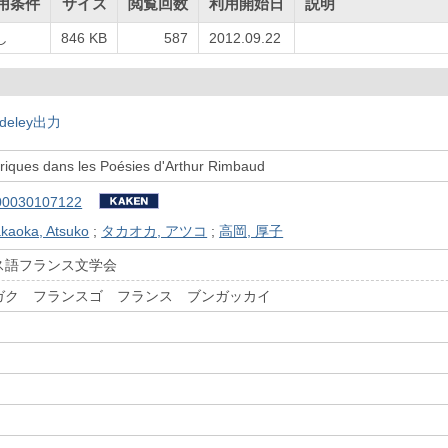
用条件
サイズ
閲覧回数
利用開始日
説明
し
846 KB
587
2012.09.22
deley出力
iques dans les Poésies d'Arthur Rimbaud
00030107122
kaoka, Atsuko
;
タカオカ, アツコ
;
高岡, 厚子
ス語フランス文学会
ガク フランスゴ フランス ブンガッカイ