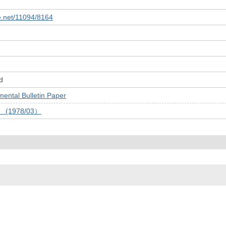
le.net/11094/8164
d
tal Bulletin Paper
号 (1978/03）