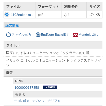
ファイル
フォーマット
利用条件
サイズ
1102nakaoka1
pdf
なし
174 KB
論文情報
ファイル出力
EndNote Basic出力
Mendeley出力
タイトル
医療におけるコミュニケーションと「ソクラテス的対話」
イリョウ ニ オケル コミュニケーション ト ソクラテステキ タイ
ワ
著者
NRID
1000000137358
著者名
中岡, 成文
;
ナカオカ, ナリフミ