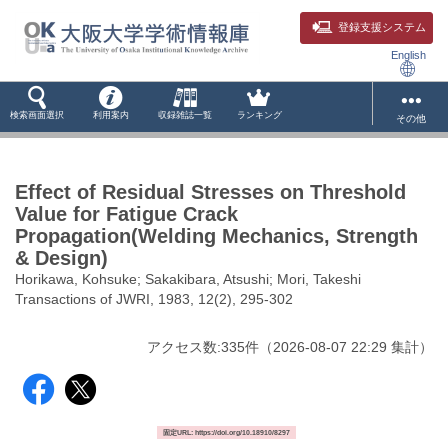
登録支援システム
English
検索画面選択
利用案内
収録雑誌一覧
ランキング
その他
Effect of Residual Stresses on Threshold
Value for Fatigue Crack
Propagation(Welding Mechanics, Strength
& Design)
Horikawa, Kohsuke; Sakakibara, Atsushi; Mori, Takeshi
Transactions of JWRI, 1983, 12(2), 295-302
アクセス数:
335
件
（
2026-08-07
22:29 集計
）
固定URL: https://doi.org/10.18910/8297