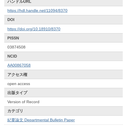
ハンドルURL
https://hdl.handle.net/11094/8370
DOI
https://doi.org/10.18910/8370
PISSN
03874508
NCID
AA00867058
アクセス権
open access
出版タイプ
Version of Record
カテゴリ
紀要論文 Departmental Bulletin Paper