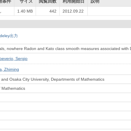
用条件
サイズ
閲覧回数
利用開始日
説明
し
1.40 MB
442
2012.09.22
deley出力
nals, nowhere Radon and Kato class smooth measures associated with D
beverio, Sergio
a, Zhiming
 and Osaka City University, Departments of Mathematics
f Mathematics