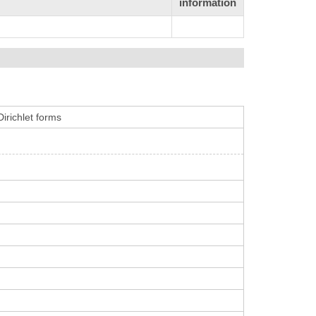
information
irichlet forms