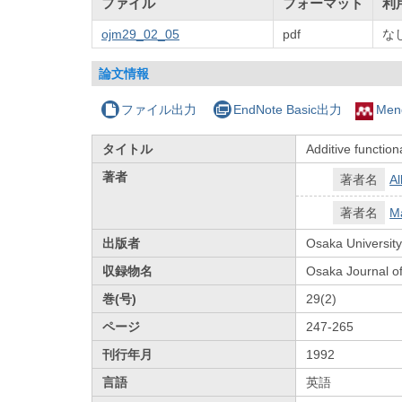
ファイル
フォーマット
利
ojm29_02_05
pdf
な
論文情報
ファイル出力
EndNote Basic出力
Men
タイトル
Additive functio
著者
著者名
Al
著者名
M
出版者
Osaka University
収録物名
Osaka Journal o
巻(号)
29(2)
ページ
247-265
刊行年月
1992
言語
英語