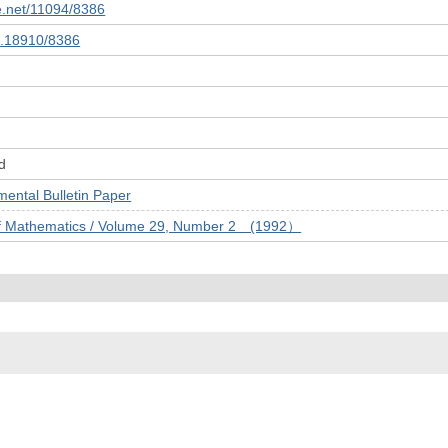
le.net/11094/8386
10.18910/8386
d
tal Bulletin Paper
of Mathematics / Volume 29, Number 2 (1992）