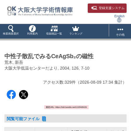
登録支援システム
English
検索画面選択
利用案内
収録雑誌一覧
ランキング
その他
中性子散乱でみるCeAgSb₂の磁性
荒木, 新吾
大阪大学低温センターだより, 2004, 126, 7-10
アクセス数:
329
件
（
2026-08-09
17:34 集計
）
固定URL: https://hdl.handle.net/11094/8435
閲覧可能ファイル