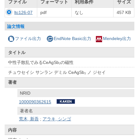
ファイル
フォーマット
利用条件
サイズ
ltc126-07
pdf
なし
457 KB
論文情報
ファイル出力
EndNote Basic出力
Mendeley出力
タイトル
中性子散乱でみるCeAgSb₂の磁性
チュウセイシ サンラン デミル CeAgSb₂ ノ ジセイ
著者
NRID
1000090362615
著者名
荒木, 新吾
;
アラキ, シンゴ
内容