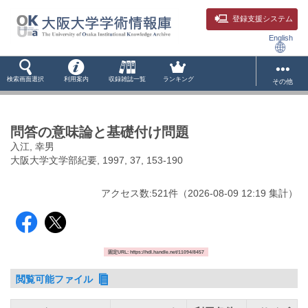
登録支援システム
English
検索画面選択
利用案内
収録雑誌一覧
ランキング
その他
問答の意味論と基礎付け問題
入江, 幸男
大阪大学文学部紀要, 1997, 37, 153-190
アクセス数:
521
件
（
2026-08-09
12:19 集計
）
固定URL: https://hdl.handle.net/11094/8457
閲覧可能ファイル