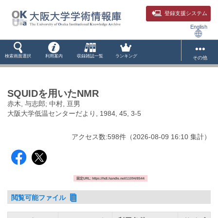
登録支援システム
English
検索画面選択
利用案内
収録雑誌一覧
ランキング
その他
SQUIDを用いたNMR
赤木, 与志郎; 中村, 亘男
大阪大学低温センターだより, 1984, 45, 3-5
アクセス数:
598
件
（
2026-08-09
16:10 集計
）
固定URL: https://hdl.handle.net/11094/8544
閲覧可能ファイル