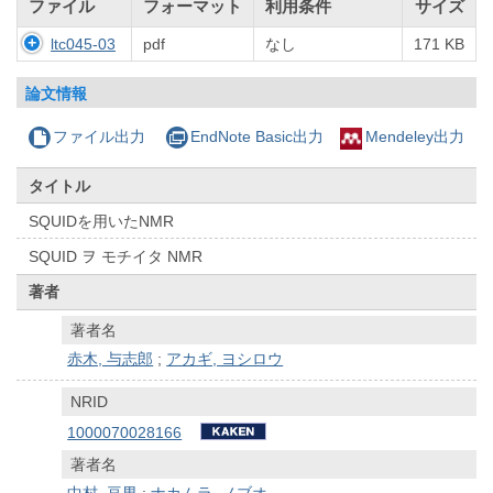
ファイル
フォーマット
利用条件
サイズ
ltc045-03
pdf
なし
171 KB
論文情報
ファイル出力
EndNote Basic出力
Mendeley出力
タイトル
SQUIDを用いたNMR
SQUID ヲ モチイタ NMR
著者
著者名
赤木, 与志郎
;
アカギ, ヨシロウ
NRID
1000070028166
著者名
中村, 亘男
;
ナカムラ, ノブオ