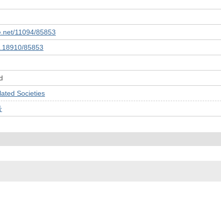
le.net/11094/85853
10.18910/85853
d
ed Societies
号