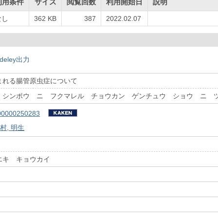
利用条件
サイズ
閲覧回数
利用開始日
説明
なし
362 KB
387
2022.02.07
deley出力
まれる腸管原虫症について
 シンポウ ニ フクマレル チョウカン ゲンチュウ ショウ ニ 
00000250283
村, 明生
エキ キョウカイ