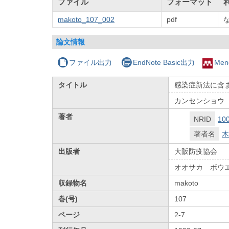
ファイル
フォーマット
makoto_107_002
pdf
論文情報
ファイル出力
EndNote Basic出力
Men
タイトル
感染症新法に含
カンセンショウ
著者
NRID
10
著者名
木
出版者
大阪防疫協会
オオサカ ボウ
収録物名
makoto
巻(号)
107
ページ
2-7