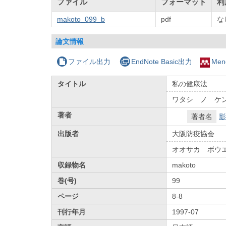
ファイル
フォーマット
利
makoto_099_b
pdf
な
論文情報
ファイル出力
EndNote Basic出力
Men
タイトル
私の健康法
ワタシ ノ ケ
著者
著者名
影
出版者
大阪防疫協会
オオサカ ボウ
収録物名
makoto
巻(号)
99
ページ
8-8
刊行年月
1997-07