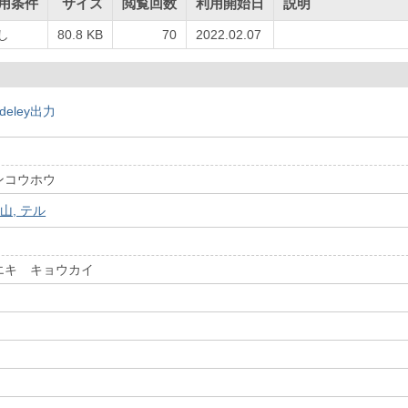
用条件
サイズ
閲覧回数
利用開始日
説明
し
80.8 KB
70
2022.02.07
deley出力
ンコウホウ
山, テル
エキ キョウカイ