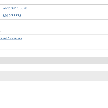
le.net/11094/85878
10.18910/85878
d
ed Societies
© 2022- The University of Osaka Libraries