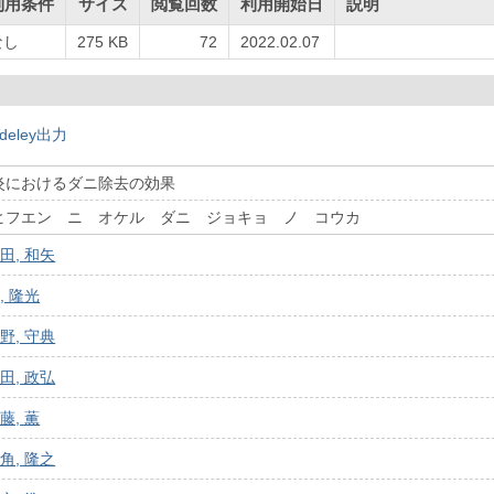
利用条件
サイズ
閲覧回数
利用開始日
説明
なし
275 KB
72
2022.02.07
deley出力
炎におけるダニ除去の効果
ヒフエン ニ オケル ダニ ジョキョ ノ コウカ
田, 和矢
, 隆光
野, 守典
田, 政弘
藤, 薫
角, 隆之