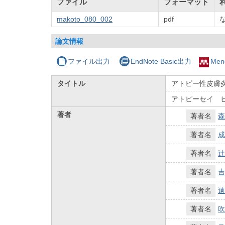
ファイル
フォーマット
makoto_080_002
pdf
論文情報
ファイル出力
EndNote Basic出力
Men
タイトル
アトピー性皮膚
アトピーセイ 
著者
著者名
森
著者名
成
著者名
辻
著者名
吉
著者名
遠
著者名
吹