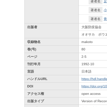
著者名
足
著者名
小
著者名
青
出版者
大阪防疫協会
オオサカ ボウ
収録物名
makoto
巻(号)
80
ページ
2-5
刊行年月
1992-10
言語
日本語
ハンドルURL
https://hdl.hand
DOI
https://doi.org/
アクセス権
open access
出版タイプ
Version of Recor