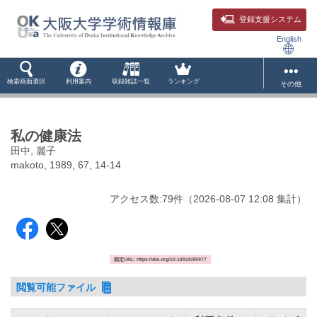
登録支援システム
English
検索画面選択
利用案内
収録雑誌一覧
ランキング
その他
私の健康法
田中, 麗子
makoto, 1989, 67, 14-14
アクセス数:
79
件
（
2026-08-07
12:08 集計
）
固定URL: https://doi.org/10.18910/85977
閲覧可能ファイル