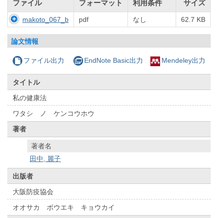
ファイル
フォーマット
利用条件
サイズ
makoto_067_b
pdf
なし
62.7 KB
論文情報
ファイル出力
EndNote Basic出力
Mendeley出力
タイトル
私の健康法
ワタシ ノ ケンコウホウ
著者
著者名
田中, 麗子
出版者
大阪防疫協会
オオサカ ボウエキ キョウカイ