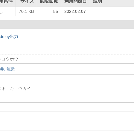
用条件
サイズ
閲覧回数
利用開始日
説明
し
70.1 KB
55
2022.02.07
deley出力
ンコウホウ
井, 篤造
エキ キョウカイ