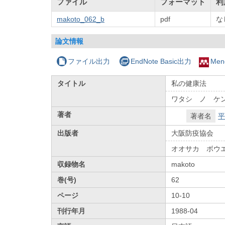
ファイル
フォーマット
利
makoto_062_b
pdf
な
論文情報
ファイル出力
EndNote Basic出力
Men
タイトル
私の健康法
ワタシ ノ ケ
著者
著者名
平
出版者
大阪防疫協会
オオサカ ボウ
収録物名
makoto
巻(号)
62
ページ
10-10
刊行年月
1988-04