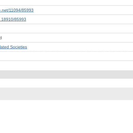
le.net/11094/85993
10.18910/85993
d
ed Societies
© 2022- The University of Osaka Libraries