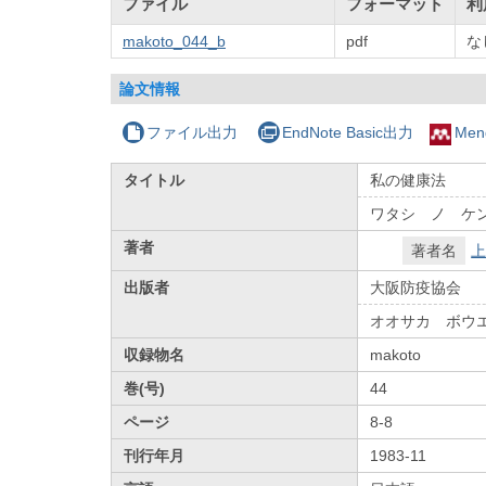
ファイル
フォーマット
利
makoto_044_b
pdf
な
論文情報
ファイル出力
EndNote Basic出力
Men
タイトル
私の健康法
ワタシ ノ ケ
著者
著者名
上
出版者
大阪防疫協会
オオサカ ボウ
収録物名
makoto
巻(号)
44
ページ
8-8
刊行年月
1983-11