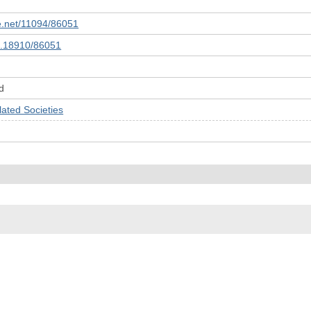
le.net/11094/86051
10.18910/86051
d
ed Societies
© 2022- The University of Osaka Libraries