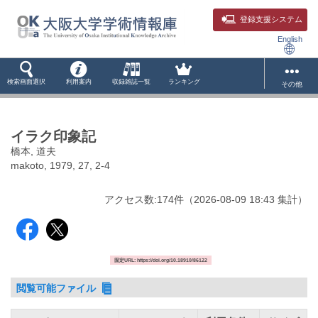
登録支援システム
English
検索画面選択
利用案内
収録雑誌一覧
ランキング
その他
イラク印象記
橋本, 道夫
makoto, 1979, 27, 2-4
アクセス数:
174
件
（
2026-08-09
18:43 集計
）
固定URL: https://doi.org/10.18910/86122
閲覧可能ファイル