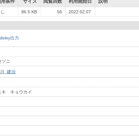
利用条件
サイズ
閲覧回数
利用開始日
説明
なし
86.5 KB
56
2022.02.07
deley出力
セツニ
川, 建治
エキ キョウカイ