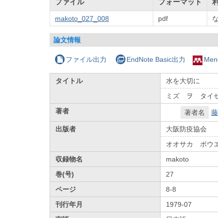
ファイル
フォーマット
makoto_027_008
pdf
論文情報
ファイル出力
EndNote Basic出力
Men
タイトル
水を大切に
ミズ ヲ タイ
著者
著者名
藤
出版者
大阪防疫協会
オオサカ ボウ
収録物名
makoto
巻(号)
27
ページ
8-8
刊行年月
1979-07