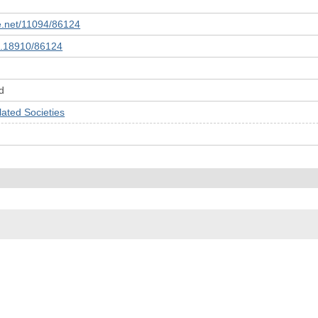
le.net/11094/86124
10.18910/86124
d
ed Societies
© 2022- The University of Osaka Libraries