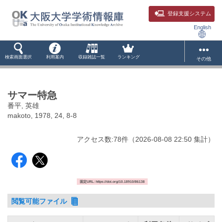
登録支援システム
English
検索画面選択
利用案内
収録雑誌一覧
ランキング
その他
サマー特急
番平, 英雄
makoto, 1978, 24, 8-8
アクセス数:
78
件
（
2026-08-08
22:50 集計
）
固定URL: https://doi.org/10.18910/86138
閲覧可能ファイル