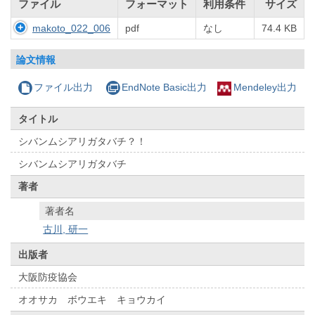
ファイル
フォーマット
利用条件
サイズ
makoto_022_006
pdf
なし
74.4 KB
論文情報
ファイル出力
EndNote Basic出力
Mendeley出力
タイトル
シバンムシアリガタバチ？！
シバンムシアリガタバチ
著者
著者名
古川, 研一
出版者
大阪防疫協会
オオサカ ボウエキ キョウカイ