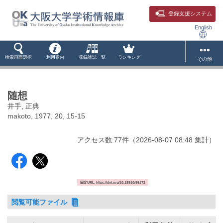
登録支援システム
English
検索画面選択
利用案内
収録雑誌一覧
ランキング
その他
随想
井手, 正典
makoto, 1977, 20, 15-15
アクセス数:
77
件
（
2026-08-07
08:48 集計
）
固定URL: https://doi.org/10.18910/86172
閲覧可能ファイル