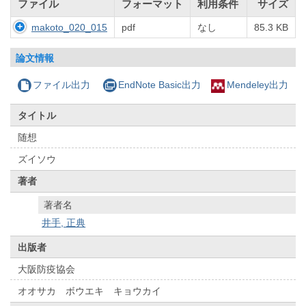
ファイル
フォーマット
利用条件
サイズ
makoto_020_015
pdf
なし
85.3 KB
論文情報
ファイル出力
EndNote Basic出力
Mendeley出力
タイトル
随想
ズイソウ
著者
著者名
井手, 正典
出版者
大阪防疫協会
オオサカ ボウエキ キョウカイ