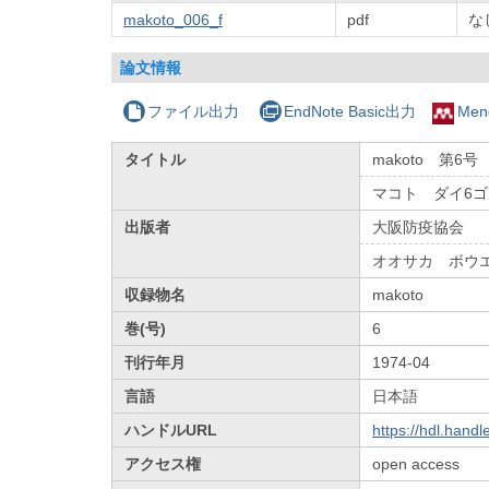
makoto_006_f
pdf
な
論文情報
ファイル出力
EndNote Basic出力
Men
タイトル
makoto 第6
マコト ダイ6
出版者
大阪防疫協会
オオサカ ボウ
収録物名
makoto
巻(号)
6
刊行年月
1974-04
言語
日本語
ハンドルURL
https://hdl.hand
アクセス権
open access