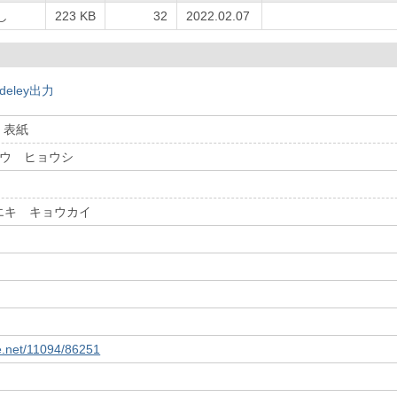
し
223 KB
32
2022.02.07
deley出力
号 表紙
ゴウ ヒョウシ
エキ キョウカイ
le.net/11094/86251