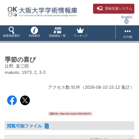
登録支援システム
English
検索画面選択
利用案内
収録雑誌一覧
ランキング
その他
季節の喜び
辻野, 直三郎
makoto, 1973, 2, 3-3
アクセス数:
91
件
（
2026-08-10
15:12 集計
）
固定URL: https://doi.org/10.18910/86278
閲覧可能ファイル