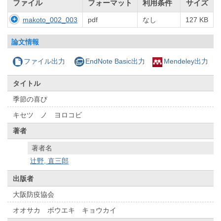
ファイル
フォーマット
利用条件
サイズ
makoto_002_003
pdf
なし
127 KB
論文情報
ファイル出力
EndNote Basic出力
Mendeley出力
タイトル
季節の喜び
キセツ ノ ヨロコビ
著者
著者名
辻野, 直三郎
出版者
大阪防疫協会
オオサカ ボウエキ キョウカイ