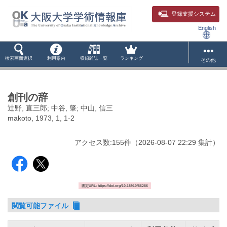
登録支援システム
English
検索画面選択
利用案内
収録雑誌一覧
ランキング
その他
創刊の辞
辻野, 直三郎; 中谷, 肇; 中山, 信三
makoto, 1973, 1, 1-2
アクセス数:
155
件
（
2026-08-07
22:29 集計
）
固定URL: https://doi.org/10.18910/86286
閲覧可能ファイル