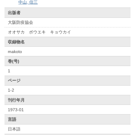
中山, 信三
出版者
大阪防疫協会
オオサカ ボウエキ キョウカイ
収録物名
makoto
巻(号)
1
ページ
1-2
刊行年月
1973-01
言語
日本語