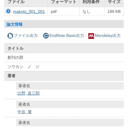
ファイル
フォーマット
利用条件
サイズ
makoto_001_001
pdf
なし
189 KB
論文情報
ファイル出力
EndNote Basic出力
Mendeley出力
タイトル
創刊の辞
ソウカン ノ ジ
著者
著者名
辻野, 直三郎
著者名
中谷, 肇
著者名