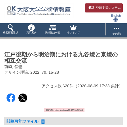
登録支援システム
English
検索画面選択
利用案内
収録雑誌一覧
ランキング
その他
江戸後期から明治期における九谷焼と京焼の
相互交流
前﨑, 信也
デザイン理論, 2022, 79, 15-28
アクセス数:
620
件
（
2026-08-09
17:38 集計
）
固定URL: https://doi.org/10.18910/86303
閲覧可能ファイル