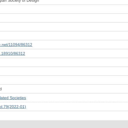
apan Society of Design
le.net/11094/86312
10.18910/86312
d
ed Societies
.79(2022-01)