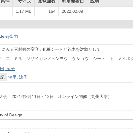
用条件
サイズ
閲覧回数
利用開始日
説明
1.17 MB
154
2022.02.09
deley出力
にみる素材観の変容 : 化粧シートと銘木を対象として
ク ニ ミル ソザイカンノヘンヨウ ケショウ シート ト メイボ
田, 涼子
表記
泊里, 涼子
会大会 2021年9月11日～12日 オンライン開催（九州大学）
ty of Design