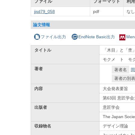
ファイル
フォーマット
利
jjsd79_058
pdf
なし
論文情報
ファイル出力
EndNote Basic出力
Men
タイトル
「木目」と「杢」
モクメ ト モ
著者
著者名
岡
著者の別
内容
大会発表要旨
第63回 意匠学
出版者
意匠学会
The Japan Socie
収録物名
デザイン理論