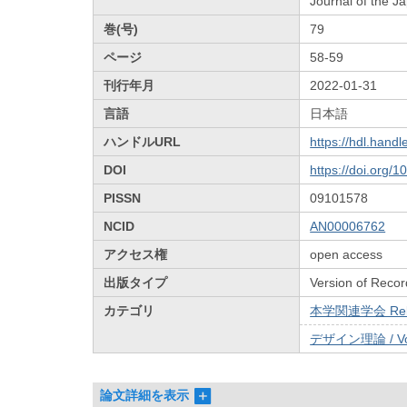
Journal of the J
巻(号)
79
ページ
58-59
刊行年月
2022-01-31
言語
日本語
ハンドルURL
https://hdl.hand
DOI
https://doi.org/
PISSN
09101578
NCID
AN00006762
アクセス権
open access
出版タイプ
Version of Recor
カテゴリ
本学関連学会 Relat
デザイン理論 / Vol
論文詳細を表示