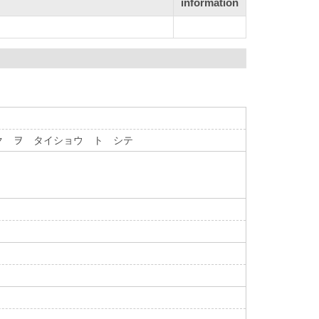
information
ク ヲ タイショウ ト シテ