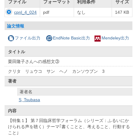
ファイル
フォーマット
利用条件
サイズ
cpnl_4_024
pdf
なし
147 KB
論文情報
ファイル出力
EndNote Basic出力
Mendeley出力
タイトル
栗田隆子さんへの感想文③
クリタ リュウコ サン ヘノ カンソウブン 3
著者
著者名
S, Tsubasa
内容
【特集１】 第７回臨床哲学フォーラム（シリーズ：ふるいにか
けられる声を聴く）テーマ｢書くことと、考えること、行動する
こと｣