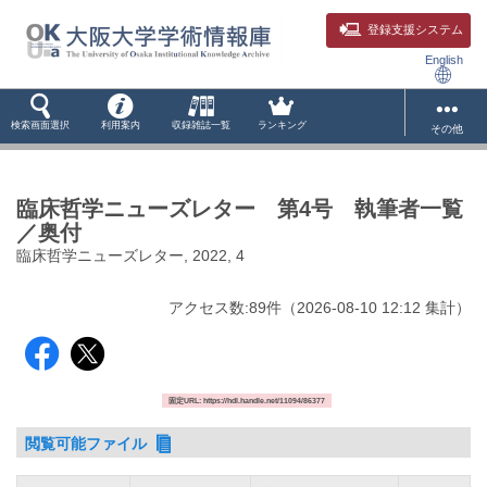
登録支援システム
English
検索画面選択
利用案内
収録雑誌一覧
ランキング
その他
臨床哲学ニューズレター 第4号 執筆者一覧
／奥付
臨床哲学ニューズレター, 2022, 4
アクセス数:
89
件
（
2026-08-10
12:12 集計
）
固定URL: https://hdl.handle.net/11094/86377
閲覧可能ファイル