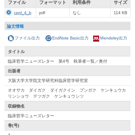
ファイル
フォーマット
利用条件
サイズ
cpnl_4_b
pdf
なし
114 KB
論文情報
ファイル出力
EndNote Basic出力
Mendeley出力
タイトル
臨床哲学ニューズレター 第4号 執筆者一覧／奥付
出版者
大阪大学大学院文学研究科臨床哲学研究室
オオサカ ダイガク ダイガクイン ブンガク ケンキュウカ
リンショウ テツガク ケンキュウシツ
収録物名
臨床哲学ニューズレター
巻(号)