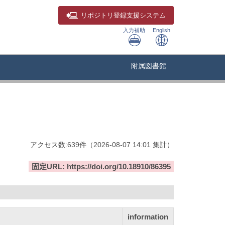
リポジトリ
登録支援システム
入力補助
English
附属図書館
アクセス数:
639
件
（
2026-08-07
14:01 集計
）
固定URL: https://doi.org/10.18910/86395
information