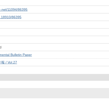
le.net/11094/86395
10.18910/86395
d
tal Bulletin Paper
/ Vol.27