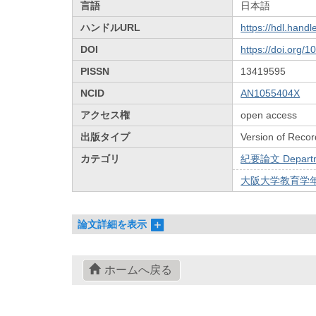
言語
日本語
ハンドルURL
https://hdl.hand
DOI
https://doi.org/
PISSN
13419595
NCID
AN1055404X
アクセス権
open access
出版タイプ
Version of Recor
カテゴリ
紀要論文 Departmen
大阪大学教育学年報 
論文詳細を表示
ホームへ戻る