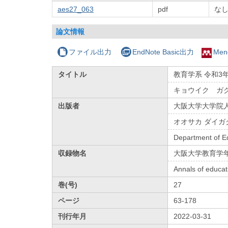
aes27_063
pdf
な
論文情報
ファイル出力
EndNote Basic出力
Men
タイトル
教育学系 令和3
キョウイク ガ
出版者
大阪大学大学院
オオサカ ダイガ
Department of E
収録物名
大阪大学教育学
Annals of educat
巻(号)
27
ページ
63-178
刊行年月
2022-03-31