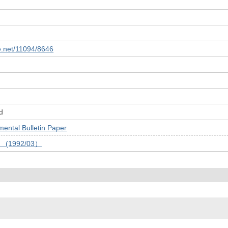
le.net/11094/8646
d
tal Bulletin Paper
号 (1992/03）