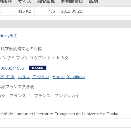
用条件
サイズ
閲覧回数
利用開始日
説明
し
416 KB
736
2012.09.22
deley出力
: 現在分詞構文との比較
ゲンザイ ブンシ コウブン トノ ヒカク
00000144535
木, 仁孝
;
ハルキ, ヨシタカ
;
Haruki, Yoshitaka
ス語フランス文学会
ガク フランスゴ フランス ブンガッカイ
ciété de Langue et Littérature Françaises de l'Université d'Osaka