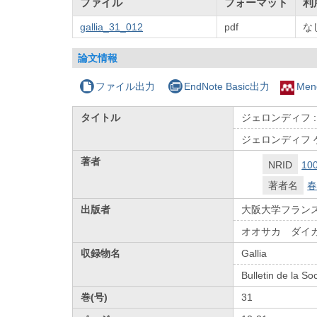
ファイル
フォーマット
利
gallia_31_012
pdf
な
論文情報
ファイル出力
EndNote Basic出力
Men
タイトル
ジェロンディフ 
ジェロンディフ 
著者
NRID
10
著者名
春
出版者
大阪大学フラン
オオサカ ダイ
収録物名
Gallia
Bulletin de la So
巻(号)
31