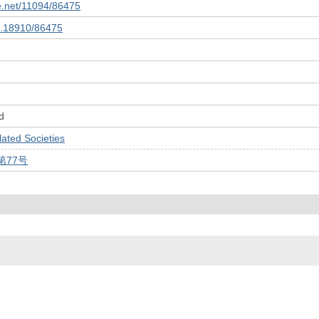
le.net/11094/86475
10.18910/86475
d
ed Societies
第77号