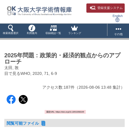
登録支援システム
English
検索画面選択
利用案内
収録雑誌一覧
ランキング
その他
2025年問題 : 政策的・経済的観点からのアプ
ローチ
太田, 敦
目で見るWHO, 2020, 71, 6-9
アクセス数:
187
件
（
2026-08-06
13:48 集計
）
固定URL: https://doi.org/10.18910/86549
閲覧可能ファイル