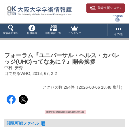
登録支援システム
English
検索画面選択
利用案内
収録雑誌一覧
ランキング
その他
フォーラム『ユニバーサル・ヘルス・カバレ
ッジ(UHC)ってなあに？』開会挨拶
中村, 安秀
目で見るWHO, 2018, 67, 2-2
アクセス数:
254
件
（
2026-08-06
18:48 集計
）
固定URL: https://doi.org/10.18910/86600
閲覧可能ファイル