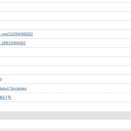
le.net/11094/86682
10.18910/86682
d
ed Societies
第57号