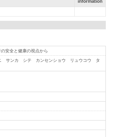
information
者の安全と健康の視点から
ニ サンカ シテ カンセンショウ リュウコウ タ