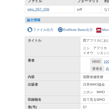
ファイル
フォーマット
利
who_057_036
pdf
な
論文情報
ファイル出力
EndNote Basic出力
Men
タイトル
西アフリカにお
ニシ アフリカ
イオウ シエン
著者
NRID
10
著者名
吉
内容
国際保健医療
出版者
日本WHO協会
ニホン WHO
収録物名
目で見るWHO
巻(号)
57