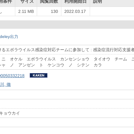
用条件
サイズ
閲覧回数
利用開始日
説明
し
2.11 MB
130
2022.03.17
deley出力
けるエボラウイルス感染症対応チームに参加して : 感染症流行対応支援
 ニ オケル エボラウイルス カンセンショウ タイオウ チーム 
シャ ノ アンゼン ト ケンコウ ノ シテン カラ
00050332218
川, 徹
 キョウカイ