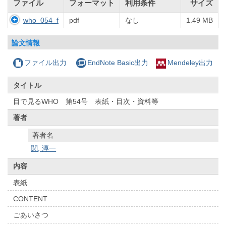
ファイル
フォーマット
利用条件
サイズ
who_054_f
pdf
なし
1.49 MB
論文情報
ファイル出力
EndNote Basic出力
Mendeley出力
タイトル
目で見るWHO 第54号 表紙・目次・資料等
著者
著者名
関, 淳一
内容
表紙
CONTENT
ごあいさつ