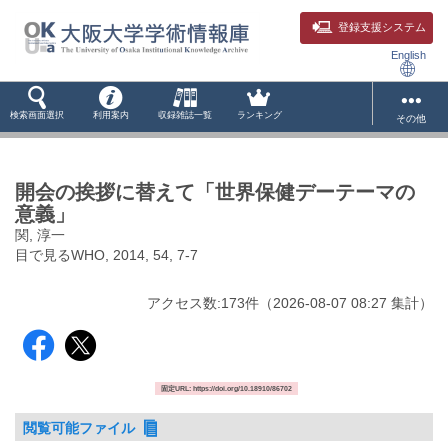
登録支援システム
English
検索画面選択
利用案内
収録雑誌一覧
ランキング
その他
開会の挨拶に替えて「世界保健デーテーマの
意義」
関, 淳一
目で見るWHO, 2014, 54, 7-7
アクセス数:
173
件
（
2026-08-07
08:27 集計
）
固定URL: https://doi.org/10.18910/86702
閲覧可能ファイル