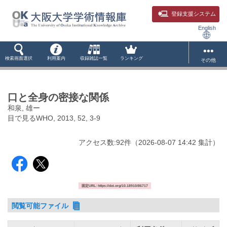
登録支援システム
English
検索画面選択
利用案内
収録雑誌一覧
ランキング
その他
口と全身の密接な関係
和泉, 雄ー
目で見るWHO, 2013, 52, 3-9
アクセス数:
92
件
（
2026-08-07
14:42 集計
）
固定URL: https://doi.org/10.18910/86717
閲覧可能ファイル