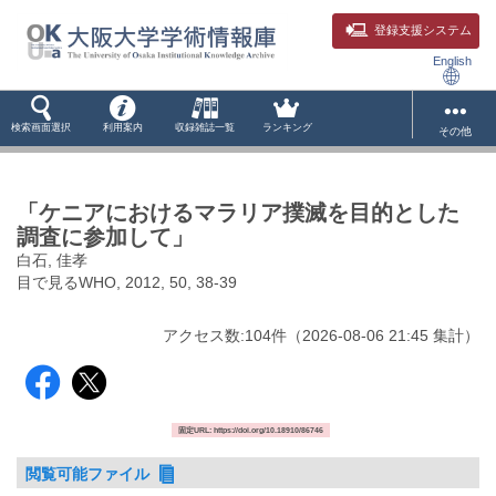
登録支援システム
English
検索画面選択
利用案内
収録雑誌一覧
ランキング
その他
「ケニアにおけるマラリア撲滅を目的とした
調査に参加して」
白石, 佳孝
目で見るWHO, 2012, 50, 38-39
アクセス数:
104
件
（
2026-08-06
21:45 集計
）
固定URL: https://doi.org/10.18910/86746
閲覧可能ファイル