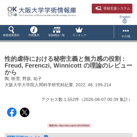
登録支援システム
English
検索画面選択
利用案内
収録雑誌一覧
ランキング
その他
性的虐待における秘密主義と無力感の役割 :
Freud, Ferenczi, Winnicott の理論のレビュー
から
陶, 映雪; 野坂, 祐子
大阪大学大学院人間科学研究科紀要, 2022, 48, 199-214
アクセス数:
1,552
件
（
2026-08-07
00:39 集計
）
固定URL: https://doi.org/10.18910/86868