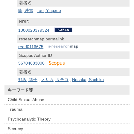
著者名
陶, 映雪
;
Tao, Yingxue
NRID
1000020379324
researchmap permalink
read0116675
Scopus Author ID
56704683000
著者名
野坂, 祐子
;
ノサカ, サチコ
;
Nosaka, Sachiko
キーワード等
Child Sexual Abuse
Trauma
Psychoanalytic Theory
Secrecy