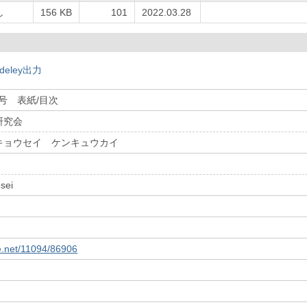
し
156 KB
101
2022.03.28
deley出力
2号 表紙/目次
研究会
キョウセイ ケンキュウカイ
sei
le.net/11094/86906