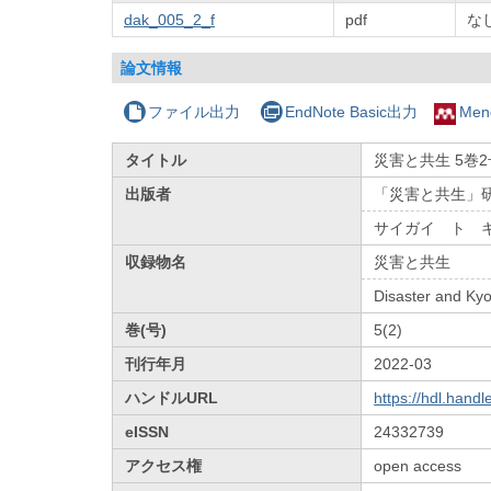
dak_005_2_f
pdf
な
論文情報
ファイル出力
EndNote Basic出力
Men
タイトル
災害と共生 5巻
出版者
「災害と共生」
サイガイ ト 
収録物名
災害と共生
Disaster and Kyo
巻(号)
5(2)
刊行年月
2022-03
ハンドルURL
https://hdl.hand
eISSN
24332739
アクセス権
open access