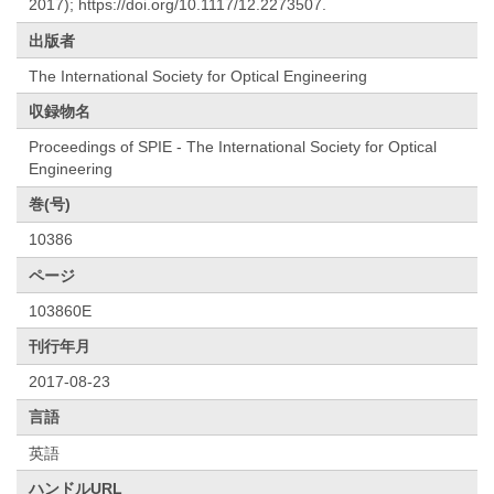
2017); https://doi.org/10.1117/12.2273507.
出版者
The International Society for Optical Engineering
収録物名
Proceedings of SPIE - The International Society for Optical
Engineering
巻(号)
10386
ページ
103860E
刊行年月
2017-08-23
言語
英語
ハンドルURL