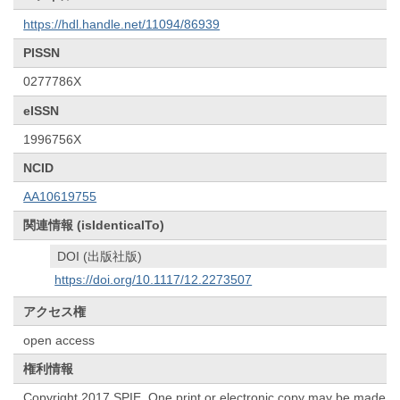
https://hdl.handle.net/11094/86939
PISSN
0277786X
eISSN
1996756X
NCID
AA10619755
関連情報 (isIdenticalTo)
DOI (出版社版)
https://doi.org/10.1117/12.2273507
アクセス権
open access
権利情報
Copyright 2017 SPIE. One print or electronic copy may be made