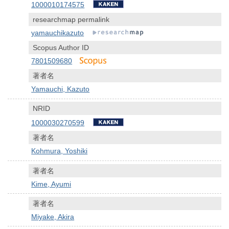
1000010174575
researchmap permalink
yamauchikazuto
Scopus Author ID
7801509680
著者名
Yamauchi, Kazuto
NRID
1000030270599
著者名
Kohmura, Yoshiki
著者名
Kime, Ayumi
著者名
Miyake, Akira