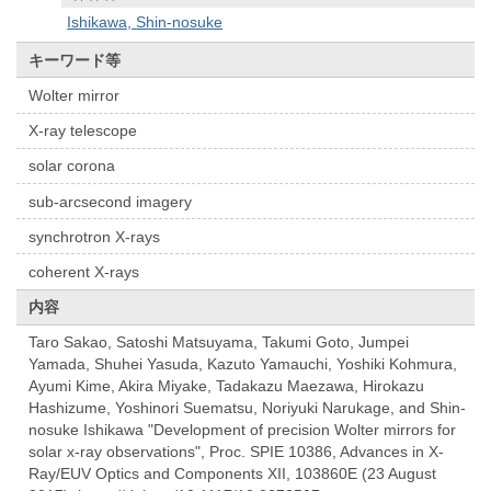
Ishikawa, Shin-nosuke
キーワード等
Wolter mirror
X-ray telescope
solar corona
sub-arcsecond imagery
synchrotron X-rays
coherent X-rays
内容
Taro Sakao, Satoshi Matsuyama, Takumi Goto, Jumpei
Yamada, Shuhei Yasuda, Kazuto Yamauchi, Yoshiki Kohmura,
Ayumi Kime, Akira Miyake, Tadakazu Maezawa, Hirokazu
Hashizume, Yoshinori Suematsu, Noriyuki Narukage, and Shin-
nosuke Ishikawa "Development of precision Wolter mirrors for
solar x-ray observations", Proc. SPIE 10386, Advances in X-
Ray/EUV Optics and Components XII, 103860E (23 August