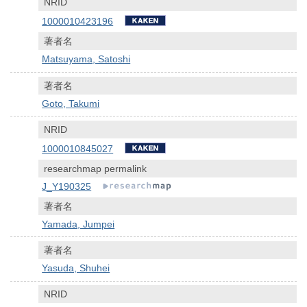
NRID
1000010423196
著者名
Matsuyama, Satoshi
著者名
Goto, Takumi
NRID
1000010845027
researchmap permalink
J_Y190325
著者名
Yamada, Jumpei
著者名
Yasuda, Shuhei
NRID