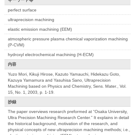
キーワード等
perfect surface
ultraprecision machining
elastic emission machining (EEM)
atmospheric pressure plasma chemical vaporization machining
(P-CVM)
hydroxyl electrochemical machining (H-ECM)
内容
Yuzo Mori, Kikuji Hirose, Kazuto Yamauchi, Hidekazu Goto,
Kazuya Yamamura and Yasuhisa Sano, Ultraprecision
Machining based on Physics and Chemistry, Sens. Mater., Vol.
15, No. 1, 2003, p. 1-19.
抄録
The paper overviews research preformed at “Osaka University,
Ultra Precision Machining Research Center.” It explains in detail
the historical background, motivation of the research, and
physical concepts of new ultraprecision machining methods; i.e.,