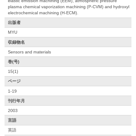
elastic emission machining (EEM), atmospheric pressure
plasma chemical vaporization machining (P-CVM) and hydroxyl
electrochemical machining (H-ECM).
出版者
MYU
収録物名
Sensors and materials
巻(号)
15(1)
ページ
1-19
刊行年月
2003
言語
英語