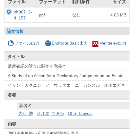
ファイル
フォーマット
利用条件
サイズ
hh067_3-
pdf
なし
4.03 MB
4_157
論文情報
ファイル出力
EndNote Basic出力
Mendeley出力
タイトル
遺産確認の訴えに関する覚書き
A Study of an Action for a Declaratory Judgment on an Estate
イサン カクニン ノ ウッタエ ニ カンスル オボエガキ
著者
著者名
大江, 毅
;
オオエ, ツヨシ
;
Ohe, Tsuyosi
内容
池田辰夫教授小嶌典明教授退職記念号