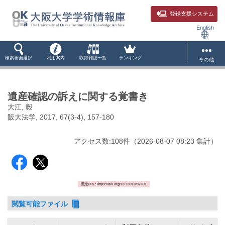
登録支援システム
English
検索画面選択
利用案内
収録雑誌一覧
ランキング
その他
遺産確認の訴えに関する覚書き
大江, 毅
阪大法学, 2017, 67(3-4), 157-180
アクセス数:
108
件
（
2026-08-07
08:23 集計
）
固定URL: https://doi.org/10.18910/87031
閲覧可能ファイル