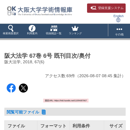
登録支援システム
English
検索画面選択
利用案内
収録雑誌一覧
ランキング
その他
阪大法学 67巻 6号 既刊目次/奥付
阪大法学, 2018, 67(6)
アクセス数:
69
件
（
2026-08-07
08:45 集計
）
固定URL: https://hdl.handle.net/11094/87067
閲覧可能ファイル
ファイル
フォーマット
利用条件
サイズ