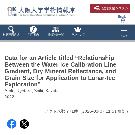
登録支援システム
English
検索画面選択
利用案内
収録雑誌一覧
ランキング
その他
Data for an Article titled “Relationship
Between the Water Ice Calibration Line
Gradient, Dry Mineral Reflectance, and
Grain Size for Application to Lunar-Ice
Exploration”
Araki, Ryotaro; Saiki, Kazuto
2022
アクセス数:
771
件
（
2026-08-07
11:51 集計
）