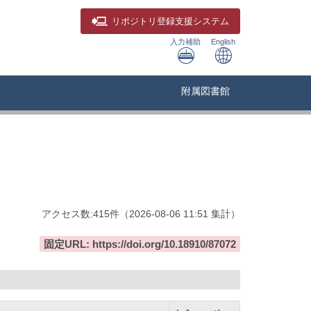
リポジトリ
登録支援システム
入力補助
English
附属図書館
アクセス数:
415
件
（
2026-08-06
11:51 集計
）
固定URL: https://doi.org/10.18910/87072