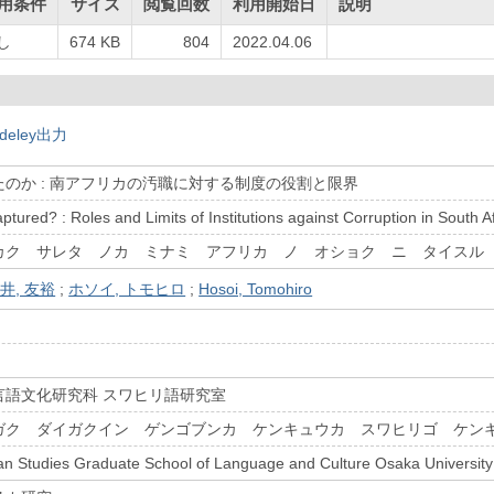
用条件
サイズ
閲覧回数
利用開始日
説明
し
674 KB
804
2022.04.06
deley出力
のか : 南アフリカの汚職に対する制度の役割と限界
tured? : Roles and Limits of Institutions against Corruption in South A
カク サレタ ノカ ミナミ アフリカ ノ オショク ニ タイス
井, 友裕
;
ホソイ, トモヒロ
;
Hosoi, Tomohiro
言語文化研究科 スワヒリ語研究室
ガク ダイガクイン ゲンゴブンカ ケンキュウカ スワヒリゴ ケン
can Studies Graduate School of Language and Culture Osaka University