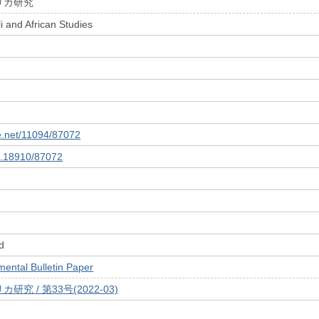
リカ研究
i and African Studies
le.net/11094/87072
10.18910/87072
d
tal Bulletin Paper
究 / 第33号(2022-03)