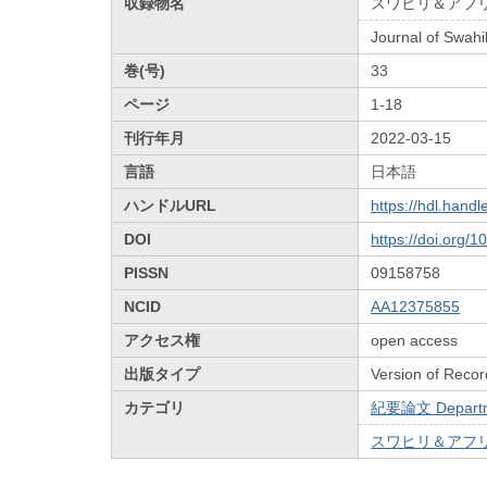
収録物名
スワヒリ＆アフ
Journal of Swahil
巻(号)
33
ページ
1-18
刊行年月
2022-03-15
言語
日本語
ハンドルURL
https://hdl.hand
DOI
https://doi.org/
PISSN
09158758
NCID
AA12375855
アクセス権
open access
出版タイプ
Version of Recor
カテゴリ
紀要論文 Departmen
スワヒリ＆アフリカ研