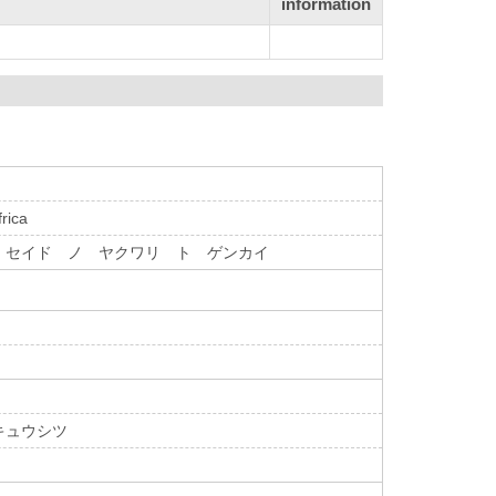
information
frica
ル セイド ノ ヤクワリ ト ゲンカイ
キュウシツ