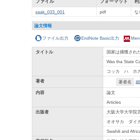
ファイル
フォーマット
利
saak_033_001
pdf
な
論文情報
ファイル出力
EndNote Basic出力
Men
タイトル
国家は捕獲された
Was tha State Cap
コッカ ハ ホ
著者
著者名
細
内容
論文
Articles
出版者
大阪大学大学院
オオサカ ダイ
Swahili and Afri