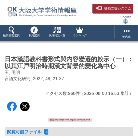
登録支援システム
English
検索画面選択
利用案内
収録雑誌一覧
ランキング
その他
日本漢語教科書形式與内容變遷的啟示（一） :
以其江戸明治時期漢文背景的變化為中心
王, 周明
言語文化研究, 2022, 48, 21-37
アクセス数:
960
件
（
2026-08-08
16:53 集計
）
固定URL: https://doi.org/10.18910/87084
閲覧可能ファイル