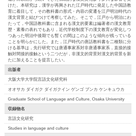
けた。本研究は，漢学が再興された江戸時代に発足した中国語教
育に着目して，その教科書の形式・内容の変遷を江戸明治時代の
漢文背景と結びつけて考察してみた。そこで，江戸から明治にわ
たって，中国語教科書に含まれる漢文的要素は編著者の漢文教育
歴・素養の表れでもあり，近代学校制度下の漢文教育が変化しつ
つあった明治中後期でも暫くの間はこのような傾向が残っている
ことを明らかにした。また，江戸時代の唐話教科書を二種類に分
ける基準は，先行研究では唐通事家系対非唐通事家系，直接的接
触対間接的接触という二つだが，非漢文的背景対漢文的背景を新
たに加えることを提言したい。
出版者
大阪大学大学院言語文化研究科
オオサカ ダイガク ダイガクイン ゲンゴ ブンカ ケンキュウカ
Graduate School of Language and Culture, Osaka University
収録物名
言語文化研究
Studies in language and culture