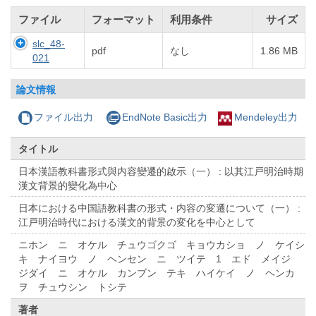
ファイル
フォーマット
利用条件
サイズ
slc_48-
pdf
なし
1.86 MB
021
論文情報
ファイル出力
EndNote Basic出力
Mendeley出力
タイトル
日本漢語教科書形式與内容變遷的啟示（一） : 以其江戸明治時期
漢文背景的變化為中心
日本における中国語教科書の形式・内容の変遷について（一） :
江戸明治時代における漢文的背景の変化を中心として
ニホン ニ オケル チュウゴクゴ キョウカショ ノ ケイシ
キ ナイヨウ ノ ヘンセン ニ ツイテ 1 エド メイジ
ジダイ ニ オケル カンブン テキ ハイケイ ノ ヘンカ
ヲ チュウシン トシテ
著者